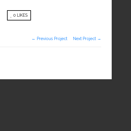
0
LIKES
← Previous Project
Next Project →